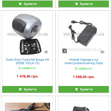
Купити
Купити
Кейс-бокс Fada N9 Фада Н9
Новий Зарядка на
(FDEB 10SLA-72)
електровелосипед fada
ритма 2 60/20AH FADA ritmo 2
В наявності
В наявності
Фада Булли фада Олди
1 478,40 грн.
1 568,00 грн.
Купити
Купити