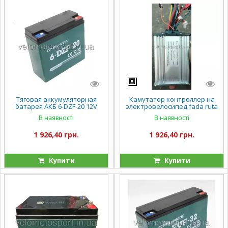
Тяговая аккумуляторная
Камутатор контроллер на
батарея АКБ 6-DZF-20 12V
электровелосипед fada ruta
20Ah
рута 500 ватт 800 ватт
В наявності
В наявності
1 926,40 грн.
1 926,40 грн.
Купити
Купити