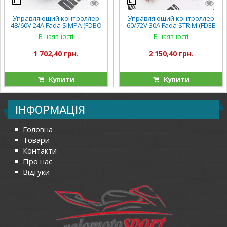
Управляющий контроллер
Управляющий контроллер
48/60V 24А Fada SiMPA (FDBO
60/72V 30A Fada STRiM (FDEB
E4LI-15)
08LA-60)
В наявності
В наявності
1 702,40 грн.
2 150,40 грн.
Купити
Купити
ІНФОРМАЦІЯ
Головна
Товари
Контакти
Про нас
Відгуки