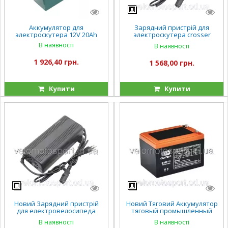
Аккумулятор для
Зарядний пристрій для
электроскутера 12V 20Ah
электроскутера crosser
кроссер 60V 15А 12A
В наявності
В наявності
1 926,40 грн.
1 568,00 грн.
Купити
Купити
Новий Зарядний пристрій
Новий Тяговий Аккумулятор
для електровелосипеда
тяговый промышленный
електроскутера фада
OUTDO 12V 12Ah 6-DZF-13 (6-
В наявності
В наявності
кроссер 60V 15А 12A/год
DZM-13)