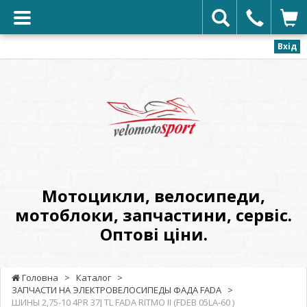
Вхід
VELOMOTOSPORT
-
Мотоцикли,
велосипеди,
мотоблоки,
запчастини,
сервіс.
Мотоцикли, велосипеди,
Оптові
мотоблоки, запчастини, сервіс.
ціни.
Оптові ціни.
Головна
>
Каталог
>
ЗАПЧАСТИ НА ЭЛЕКТРОВЕЛОСИПЕДЫ ФАДА FADA
>
ШИНЫ 2,75-10 4PR 37J TL FADA RITMO II (FDEB 05LA-60 )