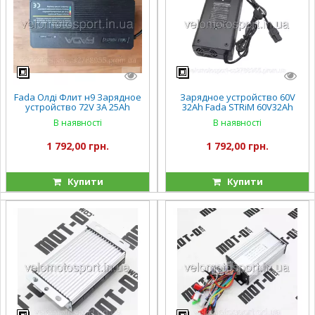
Fada Олді Флит н9 Зарядное
Зарядное устройство 60V
устройство 72V 3A 25Ah
32Ah Fada STRiM 60V32Ah
(свинцово-кислотные АКБ) к
(FDEB 08LA-60) для свинцово-
В наявності
В наявності
электровелосипеду
кислотных АКБ
1 792,00 грн.
1 792,00 грн.
Купити
Купити