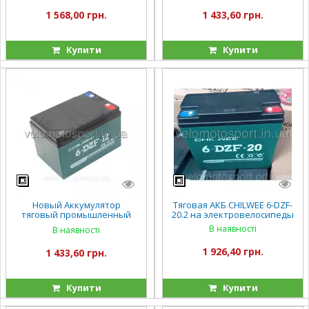
FADA флит фада рута
1 568,00 грн.
1 433,60 грн.
Купити
Купити
Новый Аккумулятор
Тяговая АКБ CHILWEE 6-DZF-
тяговый промышленный
20.2 на электровелосипеды
OUTDO 12V 12Ah 6-DZF-13 (6-
В наявності
В наявності
DZM-13)
1 926,40 грн.
1 433,60 грн.
Купити
Купити