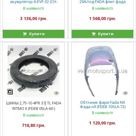
акумулятор 6-EVF-32 (CH-
20А/год FADA флит фада
0072V-L32) (1) напруга 12
флит 2 (FDEB 05VLA-60)
В наявності
В наявності
V32Ah
3 136,00 грн.
1 568,00 грн.
Купити
Купити
Обтічник фари Fada N9
ШИНЫ 2,75-10 4PR 37J TL FADA
Фада н9 (FDEB 10SLA-72)
RITMO II (FDEB 05LA-60 )
В наявності
В наявності
1 120,00 грн.
716,80 грн.