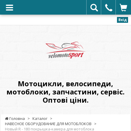
Вхід
VELOMOTOSPORT
-
Мотоцикли,
велосипеди,
мотоблоки,
запчастини,
сервіс.
Мотоцикли, велосипеди,
Оптові
мотоблоки, запчастини, сервіс.
ціни.
Оптові ціни.
Головна
>
Каталог
>
НАВЕСНОЕ ОБОРУДОВАНИЕ ДЛЯ МОТОБЛОКОВ
>
Новый R - 180 покрышка-камера для мотоблока