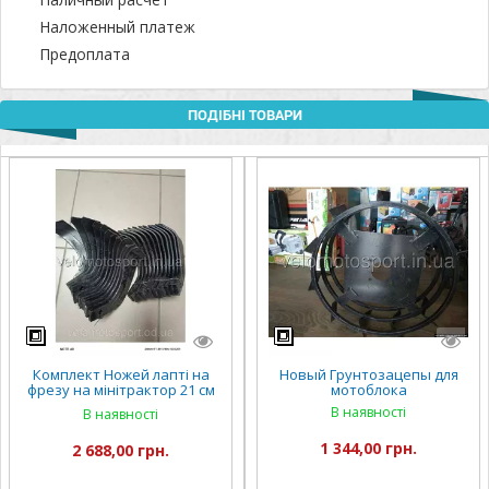
Наложенный платеж
Предоплата
ПОДІБНІ ТОВАРИ
Комплект Ножей лапті на
Новый Грунтозацепы для
фрезу на мінітрактор 21 см
мотоблока
для мінітрактора ножі
В наявності
В наявності
активної фрези 24 штуки
1 344,00 грн.
2 688,00 грн.