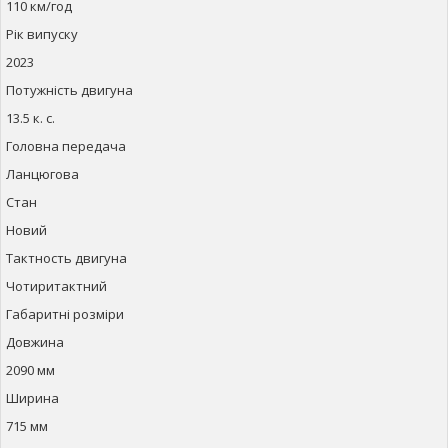
110 км/год
Рік випуску
2023
Потужність двигуна
13.5 к. с.
Головна передача
Ланцюгова
Стан
Новий
Тактность двигуна
Чотиритактний
Габаритні розміри
Довжина
2090 мм
Ширина
715 мм