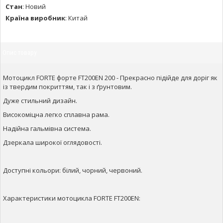
Стан
:
Новий
Країна виробник
:
Китай
Опис товару
Мотоцикл FORTE форте FT200EN 200 - Прекрасно підійде для доріг як
із твердим покриттям, так і з ґрунтовим.
Дуже стильний дизайн.
Високоміцна легко сплавна рама.
Надійна гальмівна система.
Дзеркала широкої оглядовості.
Доступні кольори: білий, чорний, червоний.
Характеристики мотоцикла FORTE FT200EN: