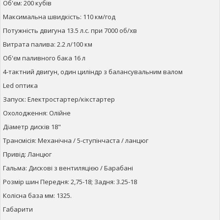
Об'єм: 200 кубів
Максимальна швидкість: 110 км/год
Потужність двигуна 13.5 л.с. при 7000 об/хв
Витрата палива: 2.2 л/100 км
Об'єм паливного бака 16 л
4-тактний двигун, один циліндр з балансувальним валом
Led оптика
Запуск: Електростартер/кікстартер
Охолодження: Олійне
Діаметр дисків 18"
Трансмісія: Механічна / 5-ступінчаста / ланцюг
Привід: Ланцюг
Гальма: Дискові з вентиляцією / Барабані
Розмір шин Передня: 2,75-18; Задня: 3.25-18
Колісна база мм: 1325.
Габарити