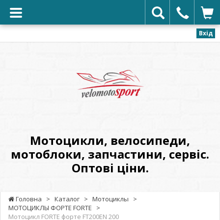
Вхід
VELOMOTOSPORT
-
Мотоцикли,
велосипеди,
мотоблоки,
запчастини,
сервіс.
Мотоцикли, велосипеди,
Оптові
мотоблоки, запчастини, сервіс.
ціни.
Оптові ціни.
Головна
>
Каталог
>
Мотоциклы
>
МОТОЦИКЛЫ ФОРТЕ FORTE
>
Мотоцикл FORTE форте FT200EN 200