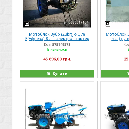
Мотоблок Зубр (Zubr)JR-Q78
Мотоблок З
Е(+фреза) 8 л.с. электро стартер
л.с. ) р
Код:
575149578
Код
В наявності
45 696,00 грн.
25
Купити