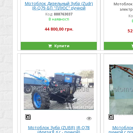
Мотоблок Дизельный Зубр (Zudr)
Мотоблок 
JR-Q79-БП "ПЛЮС" ручной
электро
стартер(10 л.с.)
Код:
888763037
Ко
В наявності
44 800,00 грн.
52
Купити
Мотоблок Зубр (ZUBR) JR-Q78
Мотоблок 
(фреза;8 л.с.- ручной)
ручной с п