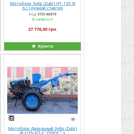
Мотоблок Зубр (Zubr) HT-135 (9
л.с.) ручной стартер
Код:
575140979
В наявності
27 776,00 грн.
Купити
Мотоблок Дизельный Зубр (Zubr)
JR-Q79-БП-E "ПЛЮС" +