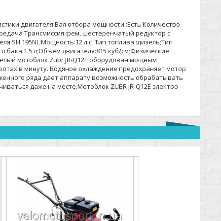
стики двигателя:Вал отбора мощности :Есть Количество
редача Трансмиссия :рем, шестеренчатый редуктор с
я:SH 195NL:Мощность:12 л.с .Тип топлива :дизель;Тип
го бака:1.5 л;Объем двигателя:815 куб/см;Физические
яжелый мотоблок Zubr JR-Q12E оборудован мощным
отах в минуту. Водяное охлаждение предохраняет мотор
иженного ряда дает аппарату возможность обрабатывать
иваться даже на месте.Мотоблок ZUBR JR-Q12E электро