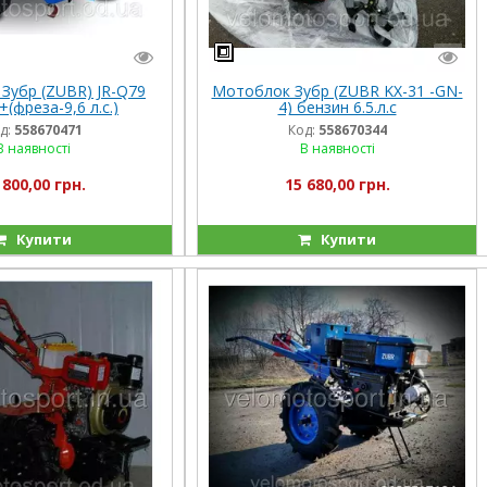
Зубр (ZUBR) JR-Q79
Мотоблок Зубр (ZUBR KX-31 -GN-
(фреза-9,6 л.с.)
4) бензин 6.5.л.с
д:
558670471
Код:
558670344
В наявності
В наявності
 800,00 грн.
15 680,00 грн.
Купити
Купити