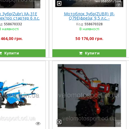
Зубр(Zubr) XA-31E
Мотоблок Зубр(ZUBR) JR-
ектро стартер 6 л.с.
Q79E(фреза; 9,5 л.с. -
электростартер)
д:
558670332
Код:
558670328
В наявності
В наявності
 464,00 грн.
50 176,00 грн.
Купити
Купити