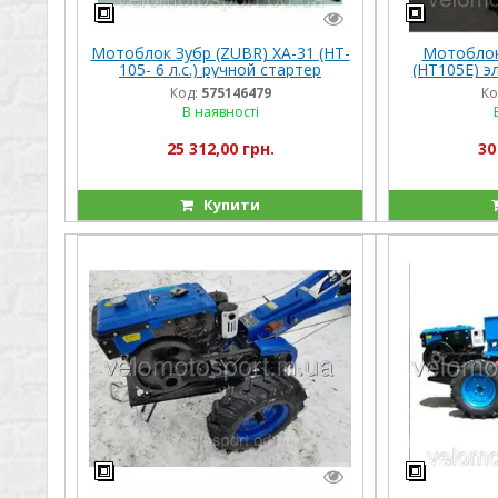
Мотоблок Зубр (ZUBR) XA-31 (HT-
Мотоблок 
105- 6 л.с.) ручной стартер
(HT105E) эл
Код:
575146479
Ко
В наявності
25 312,00 грн.
30
Купити