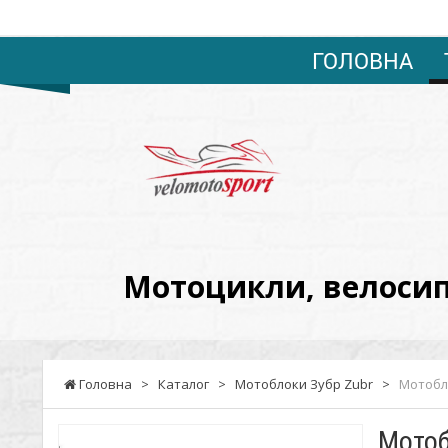
ГОЛОВНА
VELOMOTOSPORT
-
Мотоцикли,
велосипеди,
мотоблоки,
Мотоцикли, велосипе
запчастини,
сервіс.
Оптові
Головна
>
Каталог
>
Мотоблоки Зубр Zubr
>
Мотобло
ціни.
Мотоб