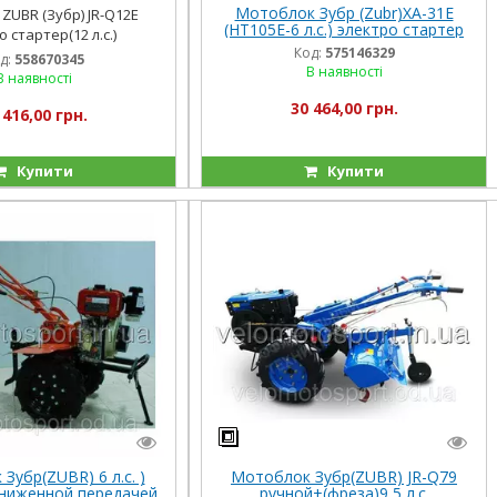
Мотоблок Зубр (Zubr)XA-31E
ZUBR (Зубр) JR-Q12E
(HT105E-6 л.с.) электро стартер
 стартер(12 л.с.)
Код:
575146329
д:
558670345
В наявності
В наявності
30 464,00 грн.
 416,00 грн.
Купити
Купити
Зубр(ZUBR) 6 л.с. )
Мотоблок Зубр(ZUBR) JR-Q79
ониженной передачей
ручной+(фреза)9,5 л.с.