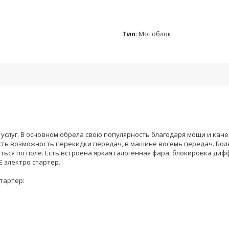
Тип
:
Мотоблок
услуг. В основном обрела свою популярность благодаря мощи и каче
Есть возможность перекидки передач, в машине восемь передач. Бол
ься по поле. Есть встроена яркая галогенная фара, блокировка ди
E электро стартер.
тартер: