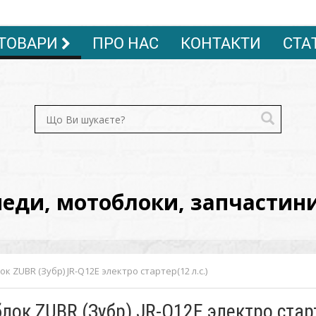
ТОВАРИ
ПРО НАС
КОНТАКТИ
СТА
ди, мотоблоки, запчастини, 
к ZUBR (Зубр) JR-Q12E электро стартер(12 л.с.)
лок ZUBR (Зубр) JR-Q12E электро старт