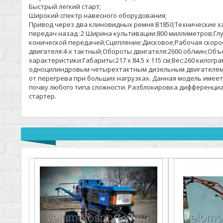
Быстрый легкий старт;
Широкий спектр навесного оборудования;
Привод через два клиновидных ремня B1850;Технические х
передач назад :2 Ширина культивации:800 миллиметров;Гл
конической передачей;Сцепление:Дисковое;Рабочая скорость
двигателя:4-х тактный;Обороты двигателя:2600 об/мин;Объем
характеристики:Габариты:217 х 84.5 х 115 см;Вес:260 кил
одноцилиндровым четырехтактным дизельным двигателем S
от перегрева при больших нагрузках. Данная модель имее
почву любого типа сложности. Разблокировка дифференциа
стартер.