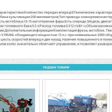
арактеристики:Количество передач вперед:6;Технические характери
убина культивации:200 миллиметров;Тип привода :клиноременная пе
 мотоблока:13-15 км/ч;Наличие фары:Есть спереди ;Модель двигател
 топливного бака:5.5 л;Расход топлива:0.312 г/кВт-ч;Объем масляно
ограмм;Дополнительная информация:Комплектация:фреза, мотоблок. Т
195ANL обладающего мощностью 12 л.с. при номинальных 2000 обор
т шесть скоростей вперед и две назад. Наличие повышенного и пон
лов колес значительно облегчает управление, и позволяет разворач
ПОДІБНІ ТОВАРИ