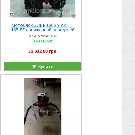
Мотоблок ZUBR зубр 9 л.с HT-
135-FE пониженной передачей
3+1
Код:
575145407
В наявності
32 032,00 грн.
Купити