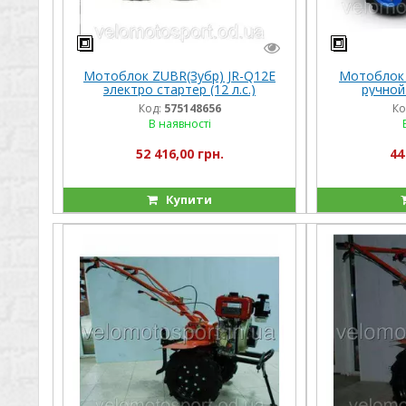
Мотоблок ZUBR(Зубр) JR-Q12E
Мотоблок 
электро стартер (12 л.с.)
ручной+
Код:
575148656
Ко
В наявності
52 416,00 грн.
44
Купити