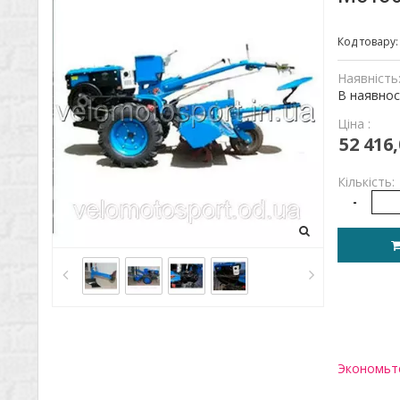
Код товару
Наявність
В наявнос
Ціна :
52 416,
Кількість:
-
Экономьте