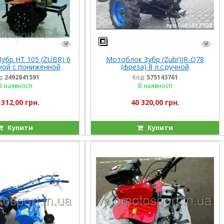
убр HT 105 (ZUBR) 6
Мотоблок Зубр (Zubr)JR-Q78
учной с пониженной
(фреза) 8 л.с.ручной
передачей
:
2492841591
Код:
575143761
В наявності
В наявності
 312,00 грн.
40 320,00 грн.
Купити
Купити