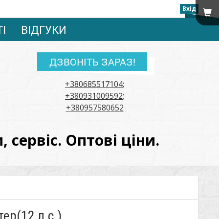
Вхід
ТІ
ВІДГУКИ
ДЗВОНІТЬ ЗАРАЗ!
+380685517104
;
+380931009592
;
+380957580652
сервіс. Оптові ціни.
ер(12 л.с.)