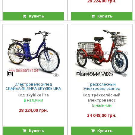
28 224,00 грн.
Купить
Купить
Электровелосипед
Трёхколёсный
СКАЙБАЙК ЛИРА SKYBIKE LIRA
Электровелосипед
(350W-36V) Синий
скайбайк SKYBIKE 3-CYCL
Код:
skybike lira
Код:
трёхколёсный
(350W-36V) Красный
В наличии
электровелос
В наличии
28 224,00 грн.
34 048,00 грн.
Купить
Купить