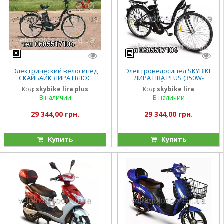
Электрический велосипед
Электровелосипед SKYBIKE
СКАЙБАЙК ЛИРА ПЛЮС
ЛИРА LIRA PLUS (350W-
SKYBIKE LIRA PLUS (350W-36V)
36V)ЧОРНЫЙ скайбайк лира
Код:
skybike lira plus
Код:
skybike lira
ЧОРНЫЙ
плюс
В наличии
В наличии
29 344,00 грн.
29 344,00 грн.
Купить
Купить