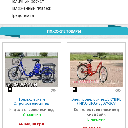
Наличный расчёт
Наложенный платеж
Предоплата
ПОХОЖИЕ ТОВАРЫ
Трёхколёсный
Электровелосипед SKYBIKE
Электровелосипед
ЛИРА (LIRA) (350W-36V)
скайбайк SKYBIKE 3-CYCL
Красный скайбайк лира
Код:
электровелосипед
Код:
електровелосипед
(350W-36V) Синий
В наличии
скайбайк
В наличии
34 048,00 грн.