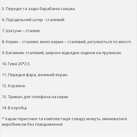
5. Передні та задні барабанні гальма.
6. Підсідельний штир - сталевий.
7. Шатуни – сталеві.
8. Кермо – сталеве; виніс керма – сталевий, регулюється по висоті.
9. Багажник сталевий, широке відкидне сидіння на пружинах.
10. Гума 20*2.5.
11. Передня фара, великий екран.
12. Корзина.
13. Тримач для телефона на кермі.
14. В коробці.
* Характеристики та комплектація товару можуть змінюватися
виробником без повідомлення