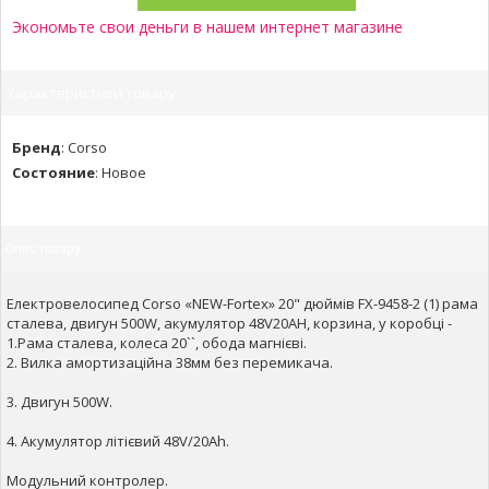
Экономьте свои деньги в нашем интернет магазине
Характеристики товару:
Бренд
:
Corso
Состояние
:
Новое
Опис товару
Електровелосипед Corso «NEW-Fortex» 20" дюймів FX-9458-2 (1) рама
сталева, двигун 500W, акумулятор 48V20AH, корзина, у коробці -
1.Рама сталева, колеса 20``, обода магнієві.
2. Вилка амортизаційна 38мм без перемикача.
3. Двигун 500W.
4. Акумулятор літієвий 48V/20Ah.
Модульний контролер.