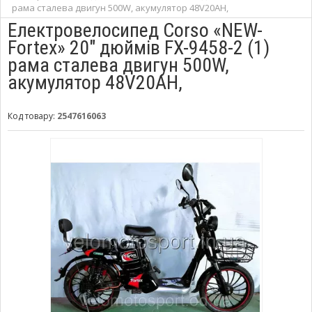
рама сталева двигун 500W, акумулятор 48V20AH,
Електровелосипед Corso «NEW-
Fortex» 20" дюймів FX-9458-2 (1)
рама сталева двигун 500W,
акумулятор 48V20AH,
Код товару:
2547616063