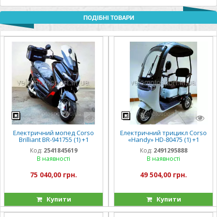
ПОДІБНІ ТОВАРИ
Електричний мопед Corso
Електричний трицикл Corso
Brilliant BR-941755 (1) +1
«Handy» HD-80475 (1) +1
ЯЩИК АКУМ., +1 ЯЩИК
ЯЩИК АКУМ., двигун 800W,
Код:
2541845619
Код:
2491295888
БАГАЖНИК, двигун 2000W,
акумулятор 72V/20Ah,
В наявності
В наявності
акумулятор 72V/
колеса 300-10,
75 040,00 грн.
49 504,00 грн.
Купити
Купити