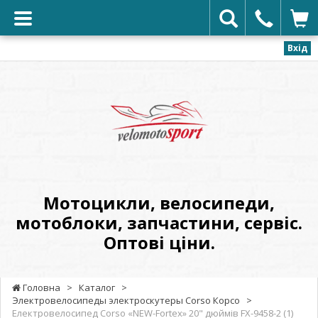
Вхід
VELOMOTOSPORT
-
Мотоцикли,
велосипеди,
мотоблоки,
запчастини,
сервіс.
Мотоцикли, велосипеди,
Оптові
мотоблоки, запчастини, сервіс.
ціни.
Оптові ціни.
Головна
>
Каталог
>
Электровелосипеды электроскутеры Corso Корсо
>
Електровелосипед Corso «NEW-Fortex» 20" дюймів FX-9458-2 (1)