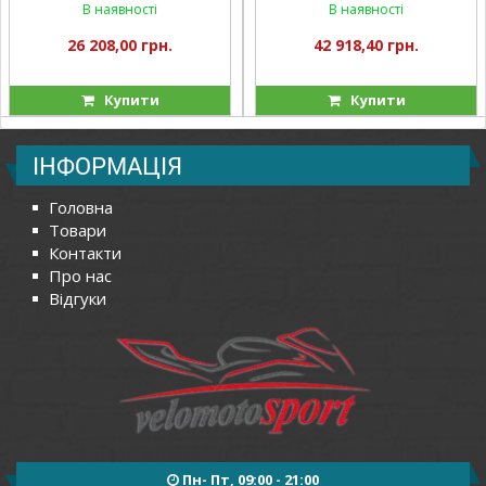
В наявності
В наявності
коробці
26 208,00 грн.
42 918,40 грн.
Купити
Купити
ІНФОРМАЦІЯ
Головна
Товари
Контакти
Про нас
Відгуки
Пн- Пт, 09:00 - 21:00