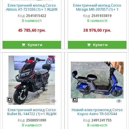
Електричний мопед Corso
Електричний мопед Corso
Atmos AT-721036 (1) + 1 ЯШИК
Mirage MR-397057 (1) + 1
АКУМ, двигун 1500W,
ЯЩИК АКУМ, двигун 1000W,
Код:
2541815422
Код:
2541933819
акумулятор 72V/32Ah, в
акумулятор 72V/20Ah, в
В наявності
В наявності
коробці
коробці
45 785,60 грн.
38 976,00 грн.
Купити
Купити
Електричний мопед Corso
Новий електромопед Corso
Bullet BL-144722 (1) +1 ЯЩИК
Корсо Astro TR-507044
АКУМ., двигун 2000W,
двигун 500W, акумулятор
Код:
2508051090
Код:
2491241755
акумулятор 72V/38Ah
60V/20Ah, в коробці
В наявності
В наявності