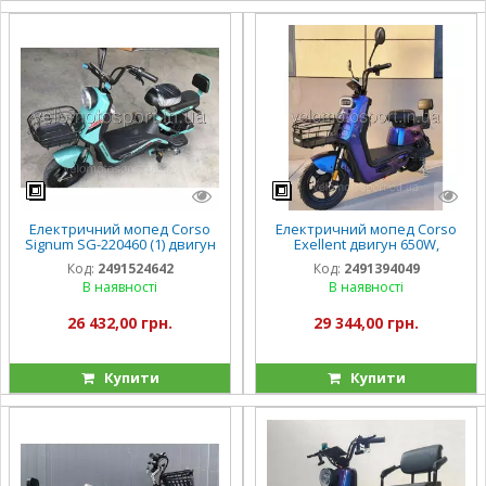
Електричний мопед Corso
Електричний мопед Corso
Signum SG-220460 (1) двигун
Exellent двигун 650W,
500W, акумулятор 60V/20Ah,
акумулятор 72V/20Ah
Код:
2491524642
Код:
2491394049
в коробці
В наявності
В наявності
26 432,00 грн.
29 344,00 грн.
Купити
Купити