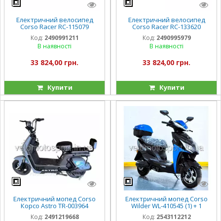
Електричний велосипед
Електричний велосипед
Corso Racer RC-115079
Corso Racer RC-133620
двигун 1000W, акумулятор
1000W, акумулятор
Код:
2490991211
Код:
2490995979
72V/20Ah, в коробці
72V/20Ah, в коробці
В наявності
В наявності
33 824,00 грн.
33 824,00 грн.
Купити
Купити
Електричний мопед Corso
Електричний мопед Corso
Корсо Astro TR-003964
Wilder WL-410545 (1) + 1
двигун 500W, акумулятор
ЯЩИК АКУМ, двигун 1200W,
Код:
2491219668
Код:
2543112212
60V/20Ah
акумулятор 72V/23Ah, в