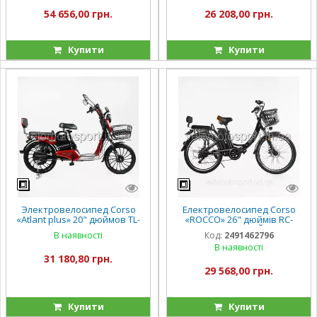
54 656,00 грн.
26 208,00 грн.
Купити
Купити
Электровелосипед Corso
Електровелосипед Corso
«Atlant plus» 20" дюймов TL-
«ROCCO» 26" дюймів RC-
76699 (1) рама стальная,
30745 (1) ЧОРНИЙ, рама
В наявності
Код:
2491462796
двигатель 1000W,
сталева, двигун 500W,
В наявності
аккумулятор 60V21AH,
акумулятор 48V20AH,
31 180,80 грн.
корзина, в короб
29 568,00 грн.
Купити
Купити