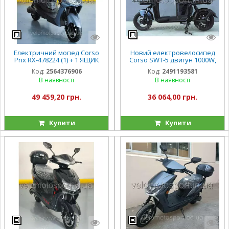
Електричний мопед Corso
Новий електровелосипед
Prix RX-478224 (1) + 1 ЯЩИК
Corso SWT-5 двигун 1000W,
АКУМ двигун 1500W,
акумулятор 72V/20Ah,
Код:
2564376906
Код:
2491193581
акумулятор 72V/23Ah, в
колеса 12
В наявності
В наявності
коробці
49 459,20 грн.
36 064,00 грн.
Купити
Купити