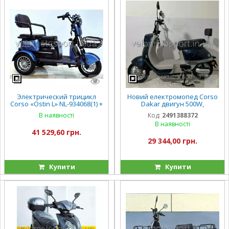
Электрический трицикл
Новий електромопед Corso
Corso «Ostin L» NL-934068(1) +
Dakar двигун 500W,
1 ЯЩИК АКУМ, двигатель
акумулятор 60V/20Ah
В наявності
Код:
2491388372
1200W, аккумулятор
В наявності
72V/24Ah литий-железно-
41 529,60 грн.
фосфатный
29 344,00 грн.
Купити
Купити