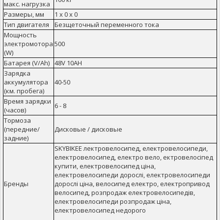
макс. нагрузка
Размеры, мм
1 x 0 x 0
Тип двигателя
Безщеточный переменного тока
Мощность
электромотора
500
(W)
Батарея (V/Ah)
48V 10AH
Зарядка
аккумулятора
40-50
(км. пробега)
Время зарядки
6 - 8
(часов)
Тормоза
(передние/
Дисковые / дисковые
задние)
SKYBIKEЕ лектровелосипед, електровелосипеди,
електровелосипед, електро вело, ектровелосіпед
купити, електровелосипед ціна,
електровелосипеди дорослі, електровелосипеди
Бренды
дорослі ціна, велосипед електро, електропривод
велосипед, розпродаж електровелосипедів,
електровелосипеди розпродаж ціна,
електровелосипед недорого