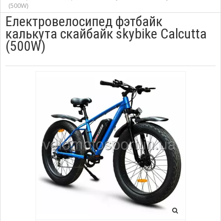
(500W)
Електровелосипед фэтбайк
калькута скайбайк skybike Calcutta
(500W)