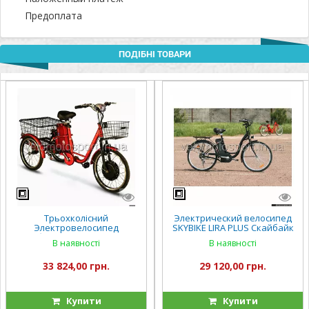
Предоплата
ПОДІБНІ ТОВАРИ
Трьохколісний
Электрический велосипед
Электровелосипед
SKYBIKE LIRA PLUS Скайбайк
скайбайк грузовой SKYBIKE
Ліра плюс (350W-36V)
В наявності
В наявності
3-CYCL (350W-36V) Красный
33 824,00 грн.
29 120,00 грн.
Купити
Купити