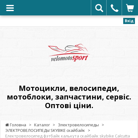
Вхід
VELOMOTOSPORT
-
Мотоцикли,
велосипеди,
мотоблоки,
запчастини,
сервіс.
Мотоцикли, велосипеди,
Оптові
мотоблоки, запчастини, сервіс.
ціни.
Оптові ціни.
Головна
>
Каталог
>
Электровелосипеды
>
ЭЛЕКТРОВЕЛОСИПЕДЫ SKYBIKE скайбайк
>
Електровелосипед фэтбайк калькута скайбайк skybike Calcutta