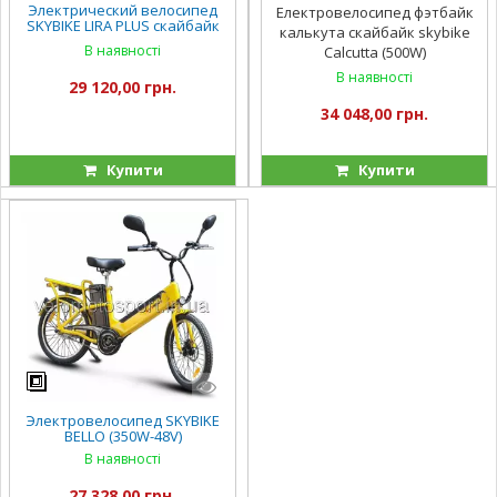
Электрический велосипед
Електровелосипед фэтбайк
SKYBIKE LIRA PLUS скайбайк
калькута скайбайк skybike
ліра плюс (350W-36V)
В наявності
Calcutta (500W)
В наявності
29 120,00 грн.
34 048,00 грн.
Купити
Купити
Электровелосипед SKYBIKE
BELLO (350W-48V)
В наявності
27 328,00 грн.