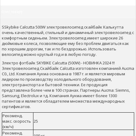
Опис товару
SSkybike Calcutta 500W электровелосипед скайбайк Калькутта
очень качественный, стильный и динамичный электровелосипед с
комфортным сиденьем. Электровелосипед имеет широкие 26
дюймовые колеса, позволяющие ему без проблем двигаться как
по хорошим дорогам, так и по бездорожью. Использовать
велосипед можно круглый год и в любую погоду.
Электро фэтбайк SKYBIKE Calcutta (500W) - НОВИНКА 2024 !!!
Электровелосипед Скайбайк Calcutta изготовлен компанией Aucma
C0., Ltd. Компания Аукма основана в 1987 г. и является мировым
лидером по производству холодильного оборудования,
электротранспорта и бытовой техники. Ее продукция
представлена более чем в 100 странах. Партнеры Aucma: Siemns,
Samsung, Electrolux и тд. Компания Аукма имеет более 1300
патентов и является обладателем множества международных
сертификатов.
Рекоменд.
макс. скорость
25
(км/ч)
Рекоменд.
100 кг