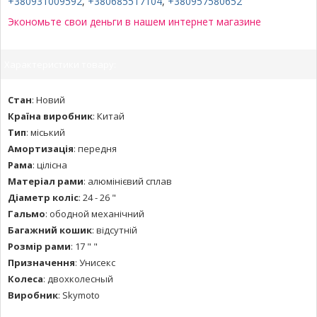
+380931009592
,
+380685517104
,
+380957580652
Экономьте свои деньги в нашем интернет магазине
Характеристики товару:
Стан
:
Новий
Країна виробник
:
Китай
Тип
:
міський
Амортизація
:
передня
Рама
:
цілісна
Матеріал рами
:
алюмінієвий сплав
Діаметр коліс
:
24 - 26 "
Гальмо
:
ободной механічний
Багажний кошик
:
відсутній
Розмір рами
:
17 " "
Призначення
:
Унисекс
Колеса
:
двохколесный
Виробник
:
Skymoto