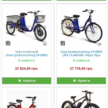
Трёх колёсный
Электровелосипед SKYBIKE
Электровелосипед SKYBIKE
LIRA Скайбайк Лира Ліра
скайбайк 3-CYCL (350W-36V)
(350W-36V) Синий
В наявності
В наявності
Синий
33 824,00 грн.
27 776,00 грн.
Купити
Купити