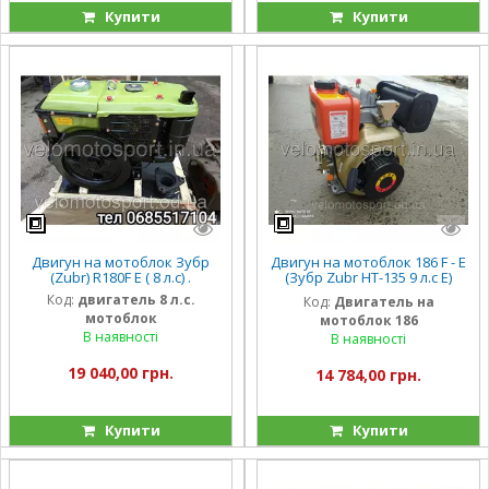
Купити
Купити
Двигун на мотоблок Зубр
Двигун на мотоблок 186 F - E
(Zubr) R180F E ( 8 л.с) .
(Зубр Zubr НТ-135 9 л.с Е)
электро
Код:
двигатель 8 л.с.
Код:
Двигатель на
мотоблок
мотоблок 186
В наявності
В наявності
19 040,00 грн.
14 784,00 грн.
Купити
Купити