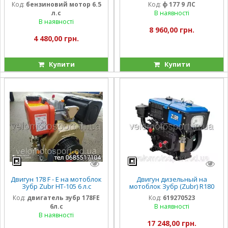
Код:
бензиновий мотор 6.5
Код:
ф 177 9 ЛС
л.с
В наявності
В наявності
8 960,00 грн.
4 480,00 грн.
Купити
Купити
Двигун 178 F - Е на мотоблок
Двигун дизельный на
Зубр Zubr НТ-105 6 л.с
мотоблок Зубр (Zubr) R180
электростартер.
ручной стартер ( 8 л.с)
Код:
двигатель зубр 178FE
Код:
619270523
6л.с
В наявності
В наявності
17 248,00 грн.