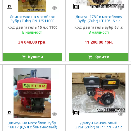
Двигателю на мотоблок
Двигун 178 F к мотоблоку
Зубр (Zubr) GN-1/S1100E
Зубр (Zubr) НТ 105- 6 л.с
(15л.с)
ручной стартер.
Код:
двигатель 15 л.с 1100
Код:
двигатель зубр 6 л.с
В наявності
В наявності
34 048,00 грн.
11 200,00 грн.
Купити
Купити
Двигун на мотоблок Зубр
Двигун Бензиновый
168 F-1(6,5 л.с бензиновый)
ЗУБР(Zubr) 9HP 177F - 9 л.с
шпонка 19 мм 20 мм
под шлицы 25 в сборе.