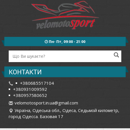
Пн- Пт, 09:00 - 21:00
КОНТАКТИ
+380685517104
+380931009592
+380957580652
v
elo
mot
osp
ort
.in
.ua
@gm
ail
.co
m
Україна, Одеська обл., Одеса, Седьмой километр,
город Одесса. Базовая 17