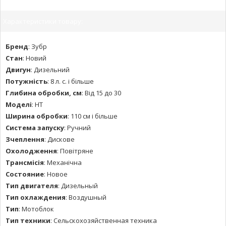
Характеристики товару:
Бренд
:
Зубр
Стан
:
Новий
Двигун
:
Дизельний
Потужність
:
8 л. с. і більше
Глибина обробки, см
:
Від 15 до 30
Моделі
:
HT
Ширина обробки
:
110 см і більше
Система запуску
:
Ручний
Зчеплення
:
Дискове
Охолодження
:
Повітряне
Трансмісія
:
Механічна
Состояние
:
Новое
Тип двигателя
:
Дизельный
Тип охлаждения
:
Воздушный
Тип
:
Мотоблок
Тип техники
:
Сельскохозяйственная техника