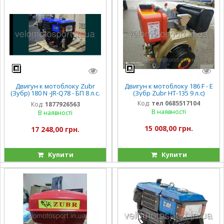
Двигун к мотоблоку Zubr
Двигун к мотоблоку 186 F - E
(Зубр) 180 N -JR-Q78 - БП 8 л.с.
(Зубр Zubr НТ-135 9 л.с)
ручной - ПЛЮС
Код:
тел 0685517104
Код:
1877926563
В наявності
В наявності
15 008,00 грн.
17 248,00 грн.
Купити
Купити