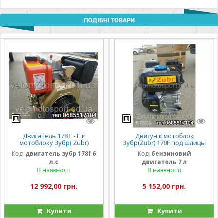
ПОДІБНІ ТОВАРИ
Двигатель 178 F - Е к
Двигун к мотоблок
мотоблоку Зубр( Zubr)
Зубр(Zubr) 170F под шлицы
НТ-105 6 л.с.
25 вал (7 л.с)
Код:
двигатель зубр 178f 6
Код:
бензиновий
л.с
двигатель 7 л
В наявності
В наявності
12 992,00 грн.
5 152,00 грн.
Купити
Купити