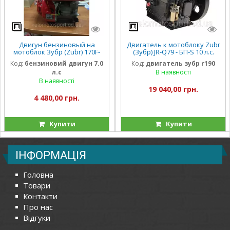
Двигун бензиновый на
Двигатель к мотоблоку Zubr
мотоблок Зубр (Zubr) 170F-
(Зубр) JR-Q79 - БП-S 10 л.с.
1(7 л.с.) шпонка 19 мм 20 мм
ручной стартер (ПЛЮС).
Код:
бензиновий двигун 7.0
Код:
двигатель зубр r190
л.с
В наявності
В наявності
19 040,00 грн.
4 480,00 грн.
Купити
Купити
ІНФОРМАЦІЯ
Головна
Товари
Контакти
Про нас
Відгуки