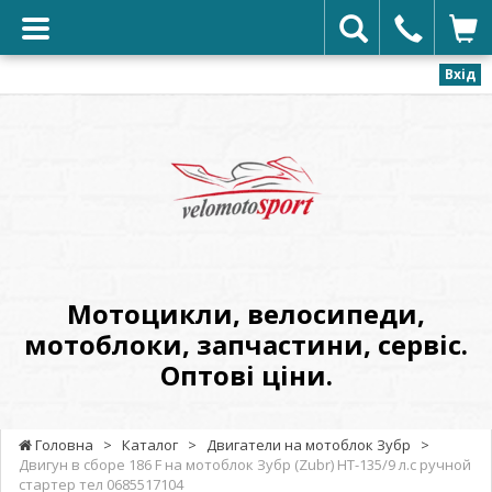
Вхід
VELOMOTOSPORT
-
Мотоцикли,
велосипеди,
мотоблоки,
запчастини,
сервіс.
Мотоцикли, велосипеди,
Оптові
мотоблоки, запчастини, сервіс.
ціни.
Оптові ціни.
Головна
>
Каталог
>
Двигатели на мотоблок Зубр
>
Двигун в сборе 186 F на мотоблок Зубр (Zubr) НТ-135/9 л.с ручной
стартер тел 0685517104