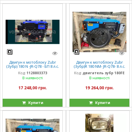
Двигун к мотоблоку Zubr
Двигун к мотоблоку Zubr
(Зубр) 180 N -JR-Q78 - БП 8 л.с.
(Зубр)R 180 NM- JR-Q78- 8 л.с.
ручной - ПЛЮС
электро
Код:
1128803373
Код:
двигатель зубр 180FE
В наявності
В наявності
17 248,00 грн.
19 264,00 грн.
Купити
Купити