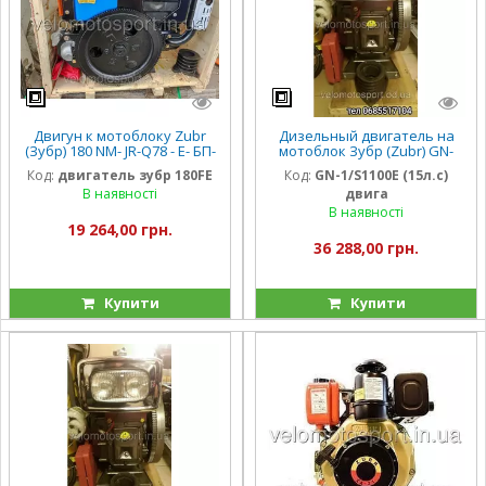
Двигун к мотоблоку Zubr
Дизельный двигатель на
(Зубр) 180 NM- JR-Q78 - Е- БП-
мотоблок Зубр (Zubr) GN-
8 л.с. электро ПЛЮС.
1/S1100E (15л.с)
Код:
двигатель зубр 180FE
Код:
GN-1/S1100E (15л.с)
В наявності
двига
В наявності
19 264,00 грн.
36 288,00 грн.
Купити
Купити