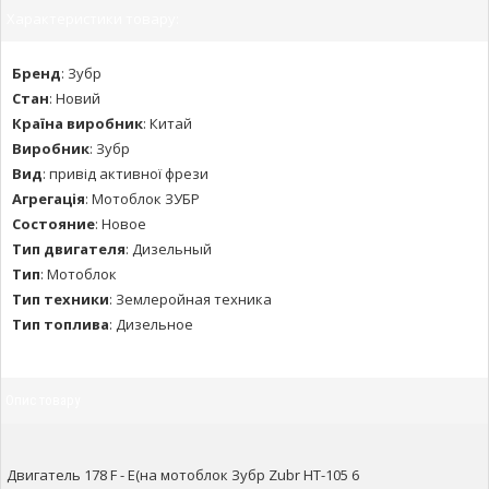
Характеристики товару:
Бренд
:
Зубр
Стан
:
Новий
Країна виробник
:
Китай
Виробник
:
Зубр
Вид
:
привід активної фрези
Агрегація
:
Мотоблок ЗУБР
Состояние
:
Новое
Тип двигателя
:
Дизельный
Тип
:
Мотоблок
Тип техники
:
Землеройная техника
Тип топлива
:
Дизельное
Опис товару
Двигатель 178 F - Е(на мотоблок Зубр Zubr НТ-105 6