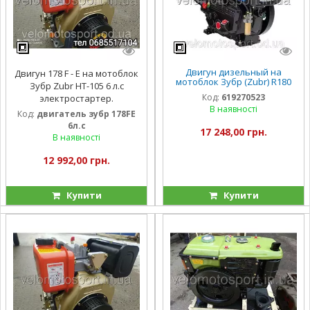
Двигун дизельный на
Двигун 178 F - Е на мотоблок
мотоблок Зубр (Zubr) R180
Зубр Zubr НТ-105 6 л.с
ручной стартер ( 8 л.с)
Код:
619270523
электростартер.
В наявності
Код:
двигатель зубр 178FE
6л.с
17 248,00 грн.
В наявності
12 992,00 грн.
Купити
Купити