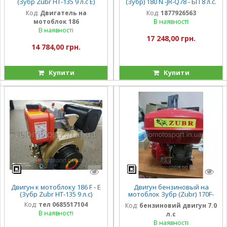
(Зубр Zubr НТ-135 9 л.с Е)
(Зубр) 180 N -JR-Q78 - БП 8 л.с.
электро
ручной - ПЛЮС
Код:
Двигатель на
Код:
1877926563
мотоблок 186
В наявності
В наявності
17 248,00 грн.
14 784,00 грн.
Купити
Купити
Двигун к мотоблоку 186 F - E
Двигун бензиновый на
(Зубр Zubr НТ-135 9 л.с)
мотоблок Зубр (Zubr) 170F-
1(7 л.с.) шпонка 19 мм 20 мм
Код:
тел 0685517104
Код:
бензиновий двигун 7.0
В наявності
л.с
В наявності