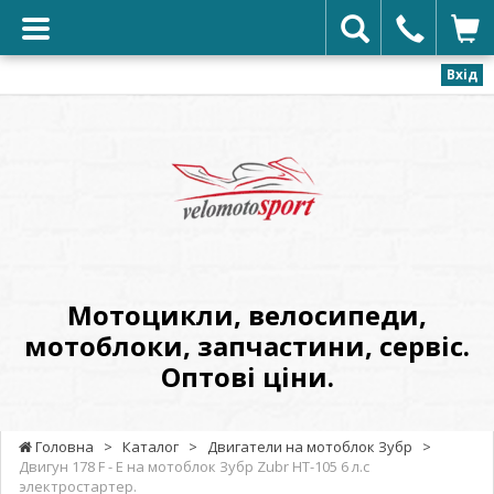
Вхід
VELOMOTOSPORT
-
Мотоцикли,
велосипеди,
мотоблоки,
запчастини,
сервіс.
Мотоцикли, велосипеди,
Оптові
мотоблоки, запчастини, сервіс.
ціни.
Оптові ціни.
Головна
>
Каталог
>
Двигатели на мотоблок Зубр
>
Двигун 178 F - Е на мотоблок Зубр Zubr НТ-105 6 л.с
электростартер.