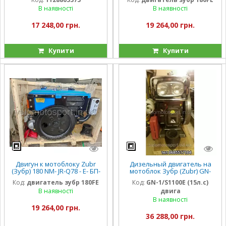
В наявності
В наявності
17 248,00 грн.
19 264,00 грн.
Купити
Купити
Двигун к мотоблоку Zubr
Дизельный двигатель на
(Зубр) 180 NM- JR-Q78 - Е- БП-
мотоблок Зубр (Zubr) GN-
8 л.с. электро ПЛЮС.
1/S1100E (15л.с)
Код:
двигатель зубр 180FE
Код:
GN-1/S1100E (15л.с)
В наявності
двига
В наявності
19 264,00 грн.
36 288,00 грн.