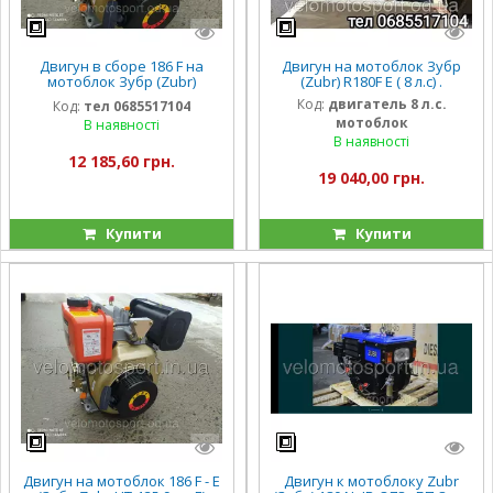
Двигун в сборе 186 F на
Двигун на мотоблок Зубр
мотоблок Зубр (Zubr)
(Zubr) R180F E ( 8 л.с) .
НТ-135/9 л.с ручной стартер
Код:
двигатель 8 л.с.
Код:
тел 0685517104
тел 0685517104
мотоблок
В наявності
В наявності
12 185,60 грн.
19 040,00 грн.
Купити
Купити
Двигун на мотоблок 186 F - E
Двигун к мотоблоку Zubr