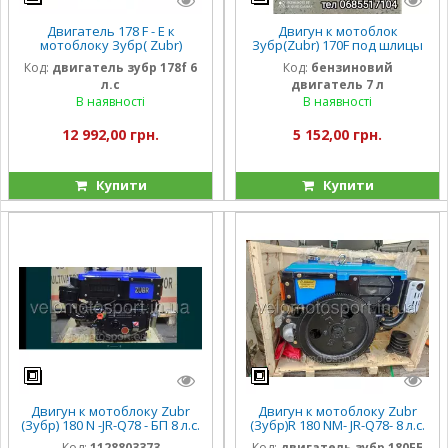
Двигатель 178 F - Е к
Двигун к мотоблок
мотоблоку Зубр( Zubr)
Зубр(Zubr) 170F под шлицы
НТ-105 6 л.с.
25 вал (7 л.с)
Код:
двигатель зубр 178f 6
Код:
бензиновий
л.с
двигатель 7 л
В наявності
В наявності
12 992,00 грн.
5 152,00 грн.
Купити
Купити
Двигун к мотоблоку Zubr
Двигун к мотоблоку Zubr
(Зубр) 180 N -JR-Q78 - БП 8 л.с.
(Зубр)R 180 NM- JR-Q78- 8 л.с.
ручной - ПЛЮС
электро
Код:
1128803373
Код:
двигатель зубр 180FE