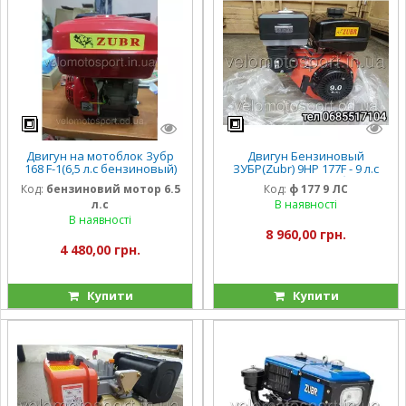
Двигун на мотоблок Зубр
Двигун Бензиновый
168 F-1(6,5 л.с бензиновый)
ЗУБР(Zubr) 9HP 177F - 9 л.с
шпонка 19 мм 20 мм
под шлицы 25 в сборе.
Код:
бензиновий мотор 6.5
Код:
ф 177 9 ЛС
л.с
В наявності
В наявності
8 960,00 грн.
4 480,00 грн.
Купити
Купити