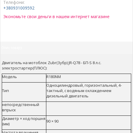
Телефони:
+380931009592
Экономьте свои деньги в нашем интернет магазине
Опис товару
Двигатель на мотоблок Zubr(Зубр) JR-Q78 - БП-S 8 л.с.
электростартер(ПЛЮС):
Модель
R180NM
Одноцилиндровый, горизонтальный, 4-
Тип
тактный, с водяным охлаждением
дизельный двигатель
непосредственный
впрыск
Диаметр × ход поршня
90 × 90
(мм)
Частота вращения