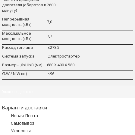
двигателя (оборотов в
2600
минуту)
Непрерывная
7,0
мощность (кВт)
Максимальное
7,7
мощность (кВт)
Расход топлива
≤278.5
Система запуска
Электростартер
Размеры ДхШхВ (мм)
680 X 400 X 580
G.W / N.W (кг)
≤96
Оплата та доставка
Варіанти доставки
Новая Почта
Самовывоз
Укрпошта