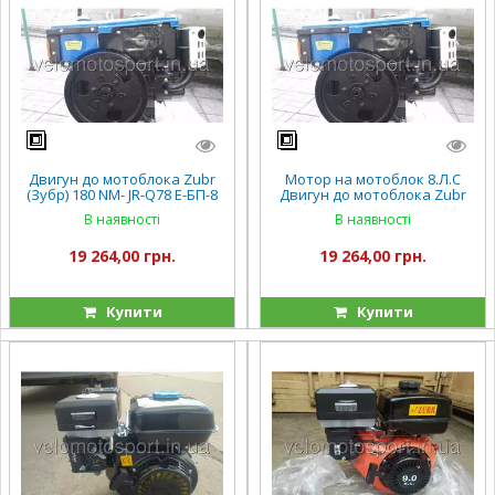
Двигун до мотоблока Zubr
Мотор на мотоблок 8.Л.С
(Зубр) 180 NM- JR-Q78 Е-БП-8
Двигун до мотоблока Zubr
к.с. електро ПЛЮС
(Зубр) 180 NM- JR-Q78 Е-БП-8
В наявності
В наявності
к.с. електро ПЛЮС
19 264,00 грн.
19 264,00 грн.
Купити
Купити