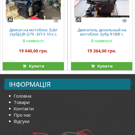
Двигун на мотоблок Zubr
Двигатель дизельный на
(Зубр) JR-Q79 - БП-S 10 к.с.
мотоблок Зубр R180F с
ручний(ПЛЮС)
электростартером ( 8 л.с)
В наявності
В наявності
19 040,00 грн.
19 264,00 грн.
Купити
Купити
ІНФОРМАЦІЯ
Головна
Товари
Контакти
Про нас
Відгуки