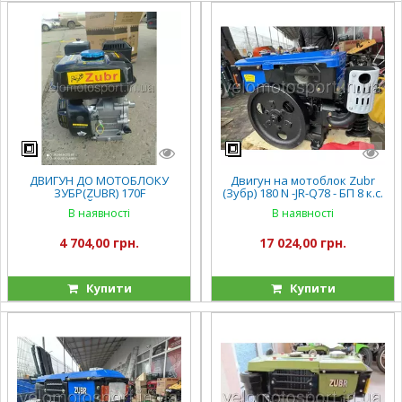
ДВИГУН ДО МОТОБЛОКУ
Двигун на мотоблок Zubr
ЗУБР(ZUBR) 170F
(Зубр) 180 N -JR-Q78 - БП 8 к.с.
БЕНЗИНОВИЙ 7 К.С. ВАЛ 25.00
ручний ПЛЮС
В наявності
В наявності
ММ.- ШЛІЦЕВИЙ
4 704,00 грн.
17 024,00 грн.
Купити
Купити