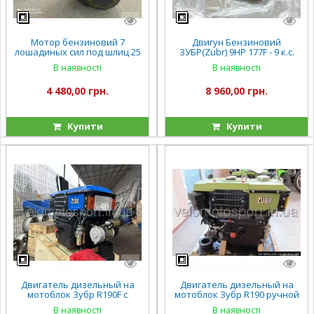
Мотор бензиновий 7
Двигун Бензиновий
лошадиных сил под шлиц 25
ЗУБР(Zubr) 9HP 177F - 9 к.с.
мм Двигатель на мотоблок
під шліци діаметр 25 мм
В наявності
В наявності
Зубр(Zubr) 170F под шлицы
25 вал (7 лс.)
4 480,00 грн.
8 960,00 грн.
Купити
Купити
Двигатель дизельный на
Двигатель дизельный на
мотоблок Зубр R190F с
мотоблок Зубр R190 ручной
электростартером(10 л.с)
стартер(9,6 л.с) 10
В наявності
В наявності
лошадиных сил водяного