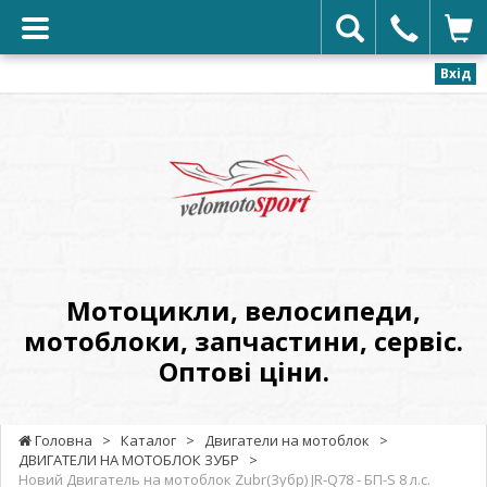
Вхід
VELOMOTOSPORT
-
Мотоцикли,
велосипеди,
мотоблоки,
запчастини,
сервіс.
Мотоцикли, велосипеди,
Оптові
мотоблоки, запчастини, сервіс.
ціни.
Оптові ціни.
Головна
>
Каталог
>
Двигатели на мотоблок
>
ДВИГАТЕЛИ НА МОТОБЛОК ЗУБР
>
Новий Двигатель на мотоблок Zubr(Зубр) JR-Q78 - БП-S 8 л.с.