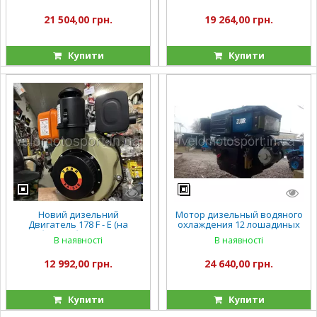
охлаждения.
21 504,00 грн.
19 264,00 грн.
Купити
Купити
Новий дизельний
Мотор дизельный водяного
Двигатель 178 F - Е (на
охлаждения 12 лошадиных
мотоблок Зубр(Zubr) НТ-105
сил Дизельный двигатель
В наявності
В наявності
6 л.с- с электростартером)
на мотоблок Зубр(Zubr)
R195NM(12 л.с)
12 992,00 грн.
24 640,00 грн.
Купити
Купити