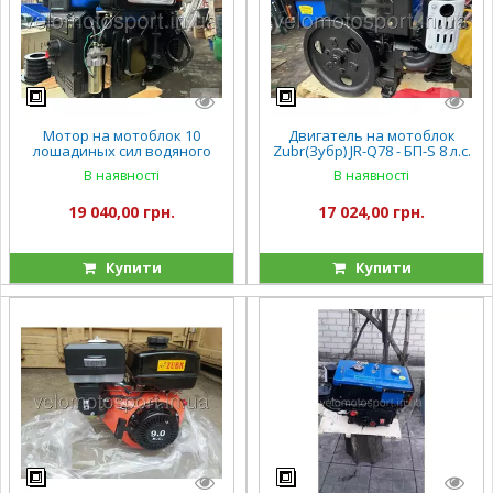
Мотор на мотоблок 10
Двигатель на мотоблок
лошадиных сил водяного
Zubr(Зубр) JR-Q78 - БП-S 8 л.с.
охлаждения Двигатель на
ручной(ПЛЮС)
В наявності
В наявності
мотоблок Zubr(Зубр) JR-Q79 -
БП 10 л.с. ручной(ПЛЮС)
19 040,00 грн.
17 024,00 грн.
Купити
Купити