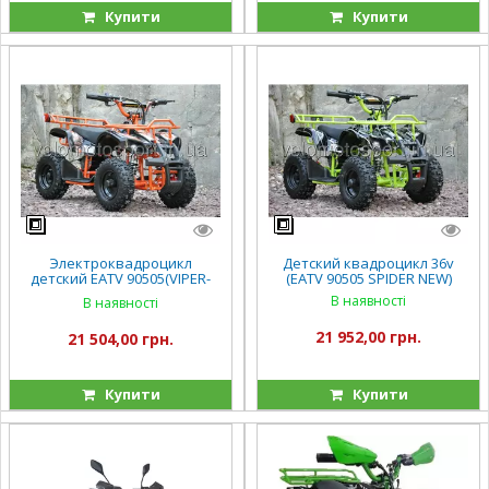
Купити
Купити
Электроквадроцикл
Детский квадроцикл 36v
детский EATV 90505(VIPER-
(EATV 90505 SPIDER NEW)
CROSSER) - оранжевый
В наявності
В наявності
21 952,00 грн.
21 504,00 грн.
Купити
Купити