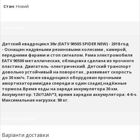
Стан
:
Новий
Опис товару
Детский квадроцикл 36v (EATV 90505 SPIDER NEW) - 2018 год
- Оснащен надувными резиновыми колесами , камерой,
передними фарами и стоп сигналом. Рама электромобиля
EATV 90500 металлическая, облицовка сделана из прочного
пластика. Двигатель -электрический. Детский транспорт
довольно устойчивый на поворотах , развивает скорость
до 30 км/ч. Также квадроцикл оборудован прочными
амортизаторами(два спереди и один сзади),надёжные
тормоза.Время езды на заряде аккумулятора 30 км.
Аккумулятор: 12V/12Ah*3, время зарядки аккумулятора: 4-6 ч.
Максимальная нагрузка: 80 кг.
Оплата та доставка
Варіанти доставки