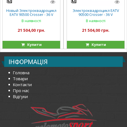
Новый Электроквадроцикл
Электроквадроцикл EATV
EATV 90500 Crosser - 36 V
90500 Crosser - 36 V
(красный)
(оранжевый)
В наявності
В наявності
21 504,00 грн.
21 504,00 грн.
Купити
Купити
ІНФОРМАЦІЯ
Головна
Товари
Контакти
Про нас
Відгуки