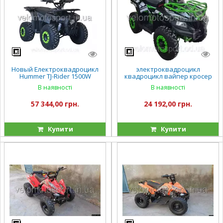
Новый Електроквадроцикл
электроквадроцикл
Hummer TJ-Rider 1500W
квадроцикл вайпер кросер
новий
Viper-Crosser NEW EATV
В наявності
В наявності
90707 1000W/36V
57 344,00 грн.
24 192,00 грн.
Купити
Купити