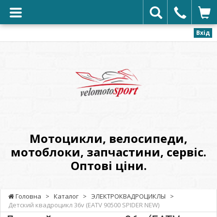
Вхід
VELOMOTOSPORT
-
Мотоцикли,
велосипеди,
мотоблоки,
запчастини,
сервіс.
Мотоцикли, велосипеди,
Оптові
мотоблоки, запчастини, сервіс.
ціни.
Оптові ціни.
Головна
>
Каталог
>
ЭЛЕКТРОКВАДРОЦИКЛЫ
>
Детский квадроцикл 36v (EATV 90500 SPIDER NEW)