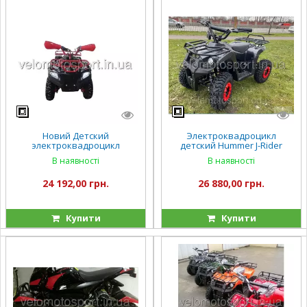
Новий Детский
Электроквадроцикл
электроквадроцикл
детский Hummer J-Rider
квадроцикл Viper-Crosser
1000W
В наявності
В наявності
NEW EATV 90707 1000W/36V
24 192,00 грн.
26 880,00 грн.
Купити
Купити